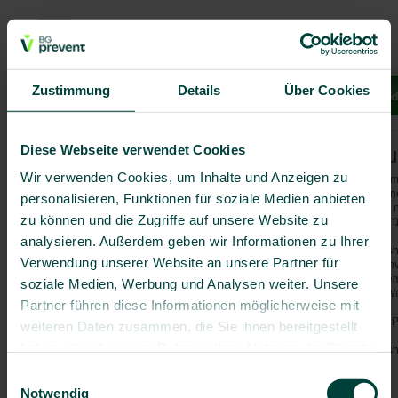
Zustimmung
Details
Über Cookies
Leistungen
Reiseziele
Krankheiten
Reisetipps
Stand
Diese Webseite verwendet Cookies
Haftungsausschlu
Wir verwenden Cookies, um Inhalte und Anzeigen zu
Alle vorherigen Informationen sta
Rechte vorbehalten. Alle enthalten
personalisieren, Funktionen für soziale Medien anbieten
regelmäßigen Abständen auf den 
zu können und die Zugriffe auf unsere Website zu
für Richtigkeit und Vollständigke
analysieren. Außerdem geben wir Informationen zu Ihrer
Highbury Columbus Travel Publishi
Verwendung unserer Website an unsere Partner für
für typographische Fehler bzw. Unv
gemachten Information haftbar ge
soziale Medien, Werbung und Analysen weiter. Unsere
Produktnamen unterliegen dem War
Partner führen diese Informationen möglicherweise mit
Weitere Informationen zu diesem Pr
weiteren Daten zusammen, die Sie ihnen bereitgestellt
haben oder die sie im Rahmen Ihrer Nutzung der Dienste
Highbury Columbus Travel Publis
Nehrkornweg 1
gesammelt haben.
Einwilligungsauswahl
D-38104 Braunschweig
Notwendig
Deutschland