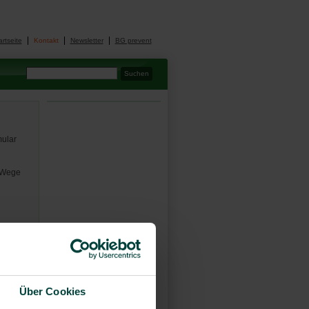
artseite
Kontakt
Newsletter
BG prevent
mular
m Wege
Über Cookies