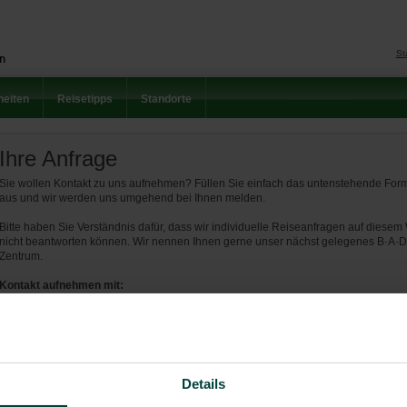
St
eiten
Reisetipps
Standorte
Ihre Anfrage
Sie wollen Kontakt zu uns aufnehmen? Füllen Sie einfach das untenstehende For
aus und wir werden uns umgehend bei Ihnen melden.
Bitte haben Sie Verständnis dafür, dass wir individuelle Reiseanfragen auf diese
nicht beantworten können. Wir nennen Ihnen gerne unser nächst gelegenes B·A·D
Zentrum.
Kontakt aufnehmen mit:
Gesundheitszentrum Wiesbaden
Kreuzberger Ring 62
65205 Wiesbaden
Telefon: 0611/ 609 373-0
Fax: 0611/609 373-888
Details
Anrede
*