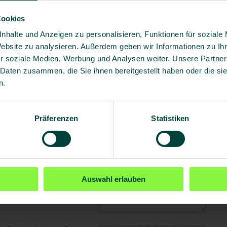
Titel
Cookies
Vorname
*
nhalte und Anzeigen zu personalisieren, Funktionen für soziale
Nachname
*
Website zu analysieren. Außerdem geben wir Informationen zu I
Unternehmen
r soziale Medien, Werbung und Analysen weiter. Unsere Partner
Position
 Daten zusammen, die Sie ihnen bereitgestellt haben oder die s
Anzahl MitarbeiterInnen
n.
Straße/Nr.
PLZ
Präferenzen
Statistiken
Ort
Land
*
Telefon
*
E-Mail
*
Auswahl erlauben
Ihre Anfrage
*