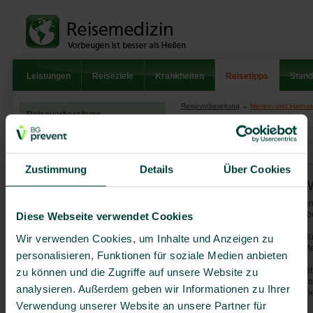
Leistungen
Reiseziele
Krankheiten
Reisetipps
Stand
Reisevorbereitung
Nieren- und Harnw
Reisevorbereitung
Allergien
zurück zur Übersicht
Allgemeine Hinweise
Zustimmung
Details
Über Cookies
Augenkrankheiten
Nieren- und Har
Berufliche Auslandsaufenthalte
Niereninsuffizienz bedeutet für d
Besonderheiten bei Reisen
Reisefähigkeit ist vorher mit dem 
Diese Webseite verwendet Cookies
von Schwangeren und mit
Kindern
Chronische Pyelonephritiden bedür
Wir verwenden Cookies, um Inhalte und Anzeigen zu
Besonderheiten der
Nierenfunktion, entsprechender Me
personalisieren, Funktionen für soziale Medien anbieten
Reiseplanung für behinderte
und chronisch Kranke
Nierensteine führen nicht grundsät
zu können und die Zugriffe auf unsere Website zu
Die häufigsten Krankheiten
allerdings Beobachtungen, dass in
analysieren. Außerdem geben wir Informationen zu Ihrer
Nierenkoliken bei Patienten mit Ni
Hals-Nasen-
Verwendung unserer Website an unsere Partner für
Ohrenerkrankungen