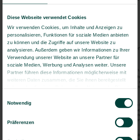
Polio
Bosnien-Herzegowina
Masern
Bulgarien
Diese Webseite verwendet Cookies
Hepatitis B
Deutschland
Grippe
Wir verwenden Cookies, um Inhalte und Anzeigen zu
Dänemark
Pneumokokken
(> 60 J.)
personalisieren, Funktionen für soziale Medien anbieten
Estland
zu können und die Zugriffe auf unsere Website zu
Finnland
Von Mücken/Insekten über
analysieren. Außerdem geben wir Informationen zu Ihrer
Frankreich
Borreliose
(saisonal)
Verwendung unserer Website an unsere Partner für
Griechenland
FSME
(saisonal)
Großbritannien
soziale Medien, Werbung und Analysen weiter. Unsere
Malaria
- Kein Risiko vorhanden
Irland
Partner führen diese Informationen möglicherweise mit
Generell gilt: Mücken-/Insektensc
Island
weiteren Daten zusammen, die Sie ihnen bereitgestellt
nachts. Bei Malaria gilt zusätzli
Italien
haben oder die sie im Rahmen Ihrer Nutzung der Dienste
Stand-by-Präparates nach Verordnu
Kanarische Inseln
gesammelt haben.
Einwilligungsauswahl
Allgemeine Hinweise:
Kroatien
Notwendig
Denken Sie bei Ihrer Reise an die
Lettland
es zu Engpässen in der medizinis
Litauen
Abschluss einer Reisekranken- un
empfehlenswert. Ausführliche Info
Luxemburg
Präferenzen
Krankenversicherung - Ausland
.
Malta
Bitte bedenken Sie, dass es ggf. s
Moldawien