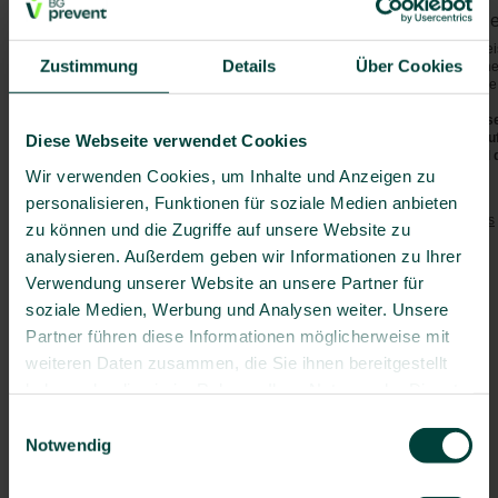
Grenada
Vorgeschriebene Impfunge
Guadeloupe
Bei Direkteinreise keine, bei Einre
Guatemala
Zustimmung
Details
Über Cookies
Südamerika) ist der Nachweis ein
Haiti
Sie daran, insbesondere wenn Sie
Honduras
Die aktuellen Sicherheitshinweis
Jamaika
(z.B. bzgl. Covid-19, Polio etc.)
Diese Webseite verwendet Cookies
(
www.auswaertiges-amt.de
) und 
Jungferninseln
Wir verwenden Cookies, um Inhalte und Anzeigen zu
Kaimaninseln (Cayman Islands)
Empfohlene Impfungen:
personalisieren, Funktionen für soziale Medien anbieten
Kuba
Tetanus
/
Diphtherie
/
Pertussis
zu können und die Zugriffe auf unsere Website zu
Martinique
Polio
analysieren. Außerdem geben wir Informationen zu Ihrer
Montserrat
Masern
Verwendung unserer Website an unsere Partner für
Nicaragua
Hepatitis A
soziale Medien, Werbung und Analysen weiter. Unsere
Niederländische Antillen
Hepatitis B
Partner führen diese Informationen möglicherweise mit
Panama
ggf.
Typhus
weiteren Daten zusammen, die Sie ihnen bereitgestellt
Puerto Rico
Grippe
St. Kitts und Nevis
haben oder die sie im Rahmen Ihrer Nutzung der Dienste
Pneumokokken
(> 60 J.)
St. Lucia
gesammelt haben.
Einwilligungsauswahl
Besondere Risiken:
St. Vincent und die Grenadinen
Notwendig
Darminfektionen
Trinidad und Tobago
Tollwut
Turks- und Caicosinseln