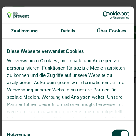
Zustimmung
Details
Über Cookies
Leistungen
Reiseziele
Krankheiten
Reisetipps
Stand
Krankheiten A-Z
Krankheiten A-Z
Diese Webseite verwendet Cookies
Wir verwenden Cookies, um Inhalte und Anzeigen zu
zurück zur Übersicht
personalisieren, Funktionen für soziale Medien anbieten
zu können und die Zugriffe auf unsere Website zu
Schlafkrankheit (
analysieren. Außerdem geben wir Informationen zu Ihrer
Erreger
Verwendung unserer Website an unsere Partner für
Trypanosoma brucei, ein Parasit.
soziale Medien, Werbung und Analysen weiter. Unsere
Partner führen diese Informationen möglicherweise mit
Verbreitungsgebiete
weiteren Daten zusammen, die Sie ihnen bereitgestellt
Subsahara-Afrika.
haben oder die sie im Rahmen Ihrer Nutzung der Dienste
Übertragungswege
gesammelt haben.
Einwilligungsauswahl
Stiche der Tsetsefliege.
Notwendig