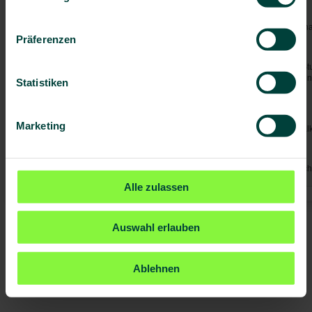
Inkubationszeit
Tage bis Wochen, manchmal Mona
Präferenzen
Krankheitszeichen
Entwicklung der Symptome in 3 Stu
Verwirrungszustände, Schlafstörun
Statistiken
komaähnlich im Endstadium.
Behandlung
Marketing
Spezielle Medikamente in Spezialk
Vorbeugung
Vermeidung von Tsetsefliegenstich
Alle zulassen
Auswahl erlauben
Ablehnen