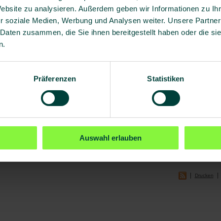
Website zu analysieren. Außerdem geben wir Informationen zu I
Inkubationszeit
r soziale Medien, Werbung und Analysen weiter. Unsere Partner
Zwischen wenigen Tagen und mehreren Monaten.
 Daten zusammen, die Sie ihnen bereitgestellt haben oder die s
Krankheitszeichen
n.
Fieber, Kopfschmerzen, Angst, Krämpfe, Schluckstörungen, später Lähmungen und
Behandlung
Präferenzen
Statistiken
Nach Ausbruch nicht heilbar, nur vorbeugende Impfung nach Kontakt.
Vorbeugung
Impfung für Risikogruppen, Vermeidung von Tierkontakten in Risikogebieten.
Pflichten
Auswahl erlauben
Meldepflichtig sind Krankheitsverdacht, Erkrankung und Tod.
Drucken