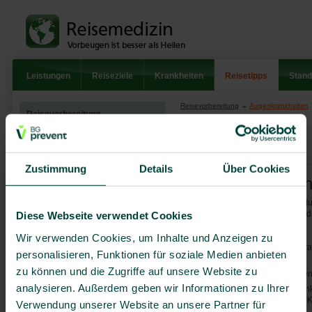
Leistungen
Reiseziele
Krankheiten
Reisetipps
Stand
Reisevorbereitung
Augenkrankheiten
Reisevorbereitung
Allergien
zurück zur Übersicht
Allgemeine Hinweise
Zustimmung
Details
Über Cookies
Augenkrankheiten
Augenkrankheite
Berufliche Auslandsaufenthalte
Patienten mit schweren Durchblutu
Besonderheiten bei Reisen
für eine Flugreise nicht geeignet,
Diese Webseite verwendet Cookies
von Schwangeren und mit
Blutungsgefahr erhöht ist.
Kindern
Wir verwenden Cookies, um Inhalte und Anzeigen zu
Besonderheiten der
Weitere Punkte die bei Augenerk
personalisieren, Funktionen für soziale Medien anbieten
Reiseplanung für behinderte
und chronisch Kranke
zu können und die Zugriffe auf unsere Website zu
hohe Temperaturschwankungen 
Die häufigsten Krankheiten
analysieren. Außerdem geben wir Informationen zu Ihrer
auch abgelaufene Augenerkrank
Hals-Nasen-
insbesondere wenn im heißen Kl
Verwendung unserer Website an unsere Partner für
Ohrenerkrankungen