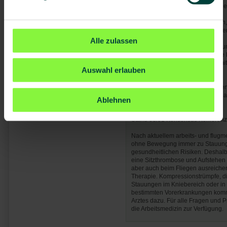
Venengymnastik zur Vermeidung ei
Kompressionsstrümpfe empfohlen,
behandelnden Arztes gegeben we
Alle zulassen
Thrombose in der Vorgeschichte u
Krebserkrankung, fortgeschritten
Ruhigstellung der unteren Extremit
Auswahl erlauben
akute Erkrankungen
Trinken (1 Liter mehr als am Bode
Kompressionsstrümpfe, Heparinga
Ablehnen
behandelnden Arztes
Stand 06/01 Konsensus Konferenz
Nach aktuellem arbeits- und flugm
ohne Bewegung immer zu Stauung
gesundheitlichen Risiken. Deshal
eine Sitzthrombose und Aufstehen
aber auch beim Fliegen ausreichen
Therapie. Kompressionstrümpfe, d
Stauungen im Kniebereich oder in
bestimmten Vorerkrankungen ko
Arztes dazu. Für alle Fragen und P
die Arbeitsmedizin zur Verfügung.