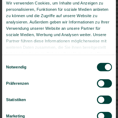
Thrombose - ein Risiko für
alkoholische Getränke. Seit lange
Wir verwenden Cookies, um Inhalte und Anzeigen zu
Viel- und Langstreckenflieger
ganztägigem Sitzen, stundenlange
personalisieren, Funktionen für soziale Medien anbieten
andauernden Zwangshaltungen. Du
Am Reiseziel
Krampfadern, Schwangerschaft, Ei
zu können und die Zugriffe auf unsere Website zu
Blutgerinnungsstörungen, Thrombo
Weiterführende Links
analysieren. Außerdem geben wir Informationen zu Ihrer
unteren Extremitäten, fortgeschri
das Risiko des Reisenden und/ode
Verwendung unserer Website an unsere Partner für
soziale Medien, Werbung und Analysen weiter. Unsere
Das Anschwellen der Beine nach la
nichts mit einer Thrombose zu tun.
Partner führen diese Informationen möglicherweise mit
weiteren Daten zusammen, die Sie ihnen bereitgestellt
Sicher ist, dass nach vielstündige
eine Vorbeugung zu empfehlen ist.
haben oder die sie im Rahmen Ihrer Nutzung der Dienste
gesammelt haben.
Keine Erkrankungen
Einwilligungsauswahl
Viel Bewegung und regelmäßiges Au
Notwendig
Venengymnastik zur Vermeidung ei
Kompressionsstrümpfe bei Vene
Präferenzen
Schwangerschaft/kurz nach Nieder
nachfolgend angeführten Faktore
Statistiken
Herzinsuffizienz, Ovulationshemm
Hormonbehandlung in der Menopau
Dehydratation, Alter über 60 Jahre
Marketing
Viel Bewegung und regelmäßiges Au