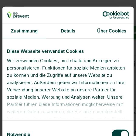
Zustimmung
Details
Über Cookies
Leistungen
Reiseziele
Krankheiten
Reisetipps
Stand
Weiterführende Links
Reisevorbereitung
Diese Webseite verwendet Cookies
Wir verwenden Cookies, um Inhalte und Anzeigen zu
Während der Reise
Weiterführende L
personalisieren, Funktionen für soziale Medien anbieten
Am Reiseziel
zu können und die Zugriffe auf unsere Website zu
BG prevent GmbH
analysieren. Außerdem geben wir Informationen zu Ihrer
Weiterführende Links
Auswärtiges Amt
Verwendung unserer Website an unsere Partner für
soziale Medien, Werbung und Analysen weiter. Unsere
Robert Koch Institut (RKI)
Partner führen diese Informationen möglicherweise mit
Deutsche Gesellschaft für Trop
weiteren Daten zusammen, die Sie ihnen bereitgestellt
und internationale Gesundheit e
haben oder die sie im Rahmen Ihrer Nutzung der Dienste
Deutsches Grünes Kreuz
gesammelt haben.
Einwilligungsauswahl
Weltgesundheitsorganisation (
Notwendig