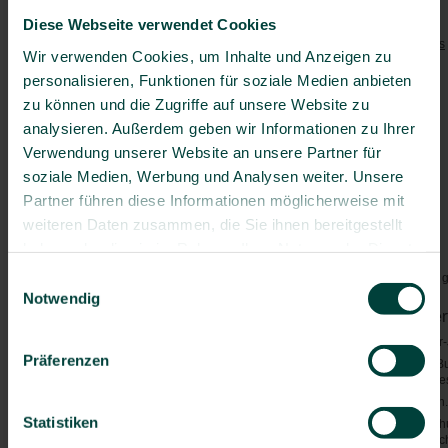
Australien & Ozeanien
Empfohlene Impfungen:
Diese Webseite verwendet Cookies
Australien
Tetanus
/
Diphtherie
/
Pertussis
Wir verwenden Cookies, um Inhalte und Anzeigen zu
Cookinseln
Polio
personalisieren, Funktionen für soziale Medien anbieten
Fidschi
Masern
Französisch-Polynesien
zu können und die Zugriffe auf unsere Website zu
Hepatitis A
Guam
analysieren. Außerdem geben wir Informationen zu Ihrer
Hepatitis B
Kiribati
Verwendung unserer Website an unsere Partner für
Grippe
Marshallinseln
soziale Medien, Werbung und Analysen weiter. Unsere
Pneumokokken
(> 60 J.)
Mikronesien
Partner führen diese Informationen möglicherweise mit
Besondere Risiken:
Nauru
weiteren Daten zusammen, die Sie ihnen bereitgestellt
Darminfektionen
Neukaledonien
haben oder die sie im Rahmen Ihrer Nutzung der Dienste
Hohe UV-Strahlung der Sonne
Neuseeland
gesammelt haben.
Einwilligungsauswahl
Gefahren durch Giftschlangen, g
Niue
Notwendig
Nördliche Marianen
Von Mücken/Insekten über
Palau
ggf.
Dengue-Fieber
(Dezember-J
Papua-Neuguinea
Präferenzen
ggf.
Japanische Enzephalitis
(Bu
Pitcairninseln
South Australia, Inseln der Torr
Salomonen
Malaria
- Kein Risiko vorhanden.
Statistiken
Samoa
Generell gilt: Mücken-/Insektens
konsequenter Mücken-/Insektenschu
Tonga