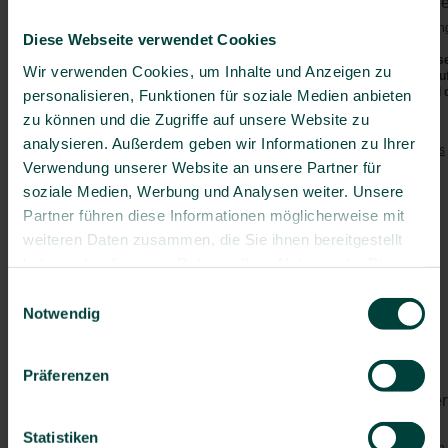
Vorgeschriebene Impfunge
Australien & Ozeanien
Bei der Einreise sind keine Impfu
Australien
Diese Webseite verwendet Cookies
Cookinseln
Die aktuellen Sicherheitshinweis
Wir verwenden Cookies, um Inhalte und Anzeigen zu
(z.B. bzgl. Covid-19, Polio etc.)
Fidschi
(
www.auswaertiges-amt.de
) und 
personalisieren, Funktionen für soziale Medien anbieten
Französisch-Polynesien
zu können und die Zugriffe auf unsere Website zu
Empfohlene Impfungen:
Guam
analysieren. Außerdem geben wir Informationen zu Ihrer
Kiribati
Tetanus
/
Diphtherie
/
Pertussis
Verwendung unserer Website an unsere Partner für
Marshallinseln
Polio
soziale Medien, Werbung und Analysen weiter. Unsere
Mikronesien
Masern
Partner führen diese Informationen möglicherweise mit
Hepatitis A
Nauru
weiteren Daten zusammen, die Sie ihnen bereitgestellt
Hepatitis B
Neukaledonien
ggf. Typhus
haben oder die sie im Rahmen Ihrer Nutzung der Dienste
Neuseeland
Grippe
gesammelt haben.
Niue
Einwilligungsauswahl
Pneumokokken
(> 60 J.)
Nördliche Marianen
Notwendig
Palau
Besondere Risiken:
Papua-Neuguinea
Darminfektionen
Präferenzen
Pitcairninseln
Von Mücken/Insekten über
Salomonen
Samoa
Dengue-Fieber
Statistiken
Tonga