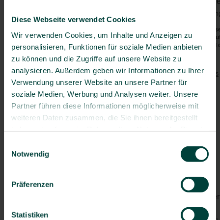
Vorgeschriebene Impfunge
Australien & Ozeanien
Bei der Einreise sind keine Impfu
Australien
Diese Webseite verwendet Cookies
Cookinseln
Die aktuellen Sicherheitshinweis
Wir verwenden Cookies, um Inhalte und Anzeigen zu
(z.B. bzgl. Covid-19, Polio etc.)
Fidschi
(
www.auswaertiges-amt.de
) und 
personalisieren, Funktionen für soziale Medien anbieten
Französisch-Polynesien
zu können und die Zugriffe auf unsere Website zu
Empfohlene Impfungen:
Guam
analysieren. Außerdem geben wir Informationen zu Ihrer
Kiribati
Tetanus
/
Diphtherie
/
Pertussis
Verwendung unserer Website an unsere Partner für
Marshallinseln
Polio
soziale Medien, Werbung und Analysen weiter. Unsere
Mikronesien
Masern
Partner führen diese Informationen möglicherweise mit
Hepatitis A
Nauru
weiteren Daten zusammen, die Sie ihnen bereitgestellt
Hepatitis B
Neukaledonien
ggf. Typhus
haben oder die sie im Rahmen Ihrer Nutzung der Dienste
Neuseeland
Grippe
gesammelt haben.
Niue
Einwilligungsauswahl
Pneumokokken
(> 60 J.)
Nördliche Marianen
Notwendig
Palau
Besondere Risiken:
Papua-Neuguinea
Darminfektionen
Präferenzen
Pitcairninseln
Von Mücken/Insekten über
Salomonen
Samoa
Dengue-Fieber
Statistiken
Tonga