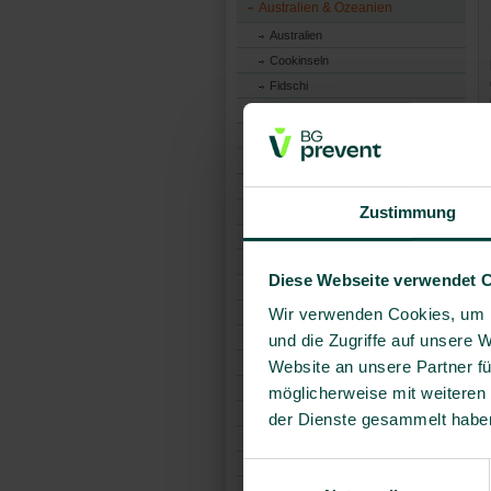
Australien & Ozeanien
Australien
Cookinseln
Fidschi
Französisch-Polynesien
Guam
Kiribati
Marshallinseln
Zustimmung
Mikronesien
Nauru
Neukaledonien
Diese Webseite verwendet 
Neuseeland
Wir verwenden Cookies, um I
Niue
Nördliche Marianen
und die Zugriffe auf unsere 
Palau
Website an unsere Partner fü
Papua-Neuguinea
möglicherweise mit weiteren
Pitcairninseln
der Dienste gesammelt habe
Salomonen
Samoa
Einwilligungsauswahl
Tonga