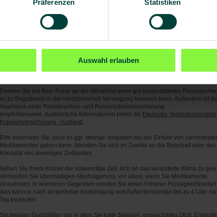
Präferenzen
Statistiken
Von Mücken/Insekten übertragene Krankheiten:
Dengue-Fieber
Zika-Virus
Malaria
- Geringes bis mittleres Risiko ganzjährig.
Generell gilt: Mücken-/Insektenschutzmittel sowie bedeckende Kleidung tagsüber 
nachts. Bei Malaria gilt zusätzlich: medikamentöse Vorbeugung oder Mitnahme ei
Auswahl erlauben
Stand-by-Präparates nach Verordnung durch Ihren Arzt.
Allgemeine Hinweise:
Denken Sie bei Ihrer Reise an die Mitnahme einer gut ausgestatteten Reiseapothe
es zu Engpässen in der medizinischen Versorgung kommen kann. Außerdem ist de
Abschluss einer Reisekranken- und Reiserückholversicherung
empfehlenswert. Ausführliche Informationen bietet die
Deutsche Verbindungsstelle
Krankenversicherung - Ausland
.
Bitte bedenken Sie, dass es ggf. strenge Vorgaben bei der Einfuhr von (verordnete
Medikamenten geben kann. Wenden Sie sich im Zweifel an die Botschaft oder das
Konsulat des jeweiligen Ziellandes.
Geben Sie Ihrem Körper die notwendige Zeit, sich an das veränderte Klima zu ge
Vermeiden Sie übermäßigen Alkoholgenuss, vor allem, wenn Sie Medikamente
einnehmen. In wärmeren Gegenden werden Sie einen höheren Flüssigkeitsbedarf
dies kann je nach körperlicher Anstrengung und Außentemperatur bis zu 4 Liter me
Tag bedeuten.
Sie beugen
Durchfällen
vor, in dem Sie kalte Speisen, ungeschältes Obst, Eiswürfel