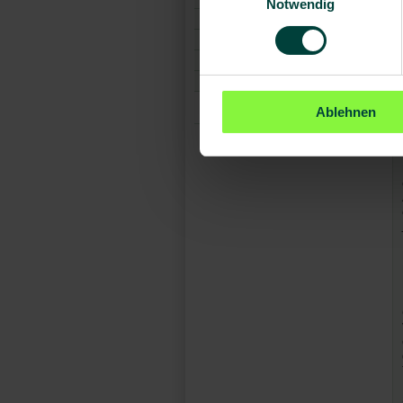
Notwendig
Tuvalu
Vanuatu
Wake-Island
Weihnachtsinseln
Länder A-Z
Ablehnen