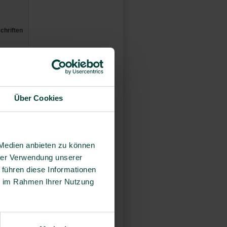
chriften
Über Cookies
 Medien anbieten zu können
hrer Verwendung unserer
 führen diese Informationen
ie im Rahmen Ihrer Nutzung
aub-)
fische),