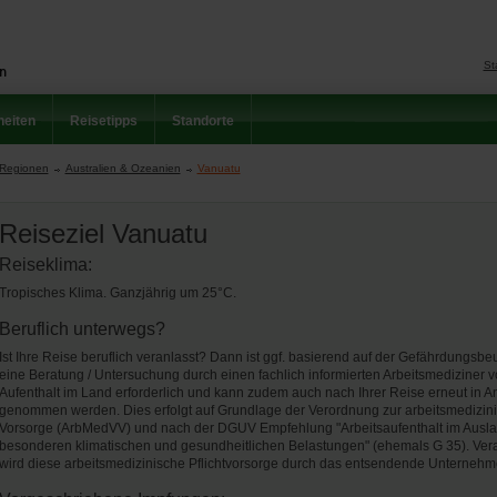
St
eiten
Reisetipps
Standorte
Regionen
Australien & Ozeanien
Vanuatu
Reiseziel Vanuatu
Reiseklima:
Tropisches Klima. Ganzjährig um 25°C.
Beruflich unterwegs?
Ist Ihre Reise beruflich veranlasst? Dann ist ggf. basierend auf der Gefährdungsbe
eine Beratung / Untersuchung durch einen fachlich informierten Arbeitsmediziner v
Aufenthalt im Land erforderlich und kann zudem auch nach Ihrer Reise erneut in 
genommen werden. Dies erfolgt auf Grundlage der Verordnung zur arbeitsmedizin
Vorsorge (ArbMedVV) und nach der DGUV Empfehlung "Arbeitsaufenthalt im Ausla
besonderen klimatischen und gesundheitlichen Belastungen" (ehemals G 35). Vera
wird diese arbeitsmedizinische Pflichtvorsorge durch das entsendende Unternehm