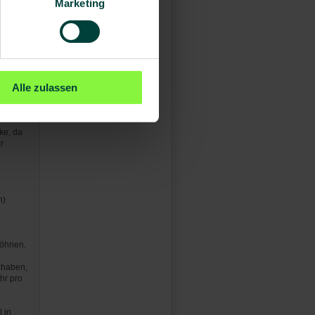
Marketing
und
nes
Alle zulassen
ke, da
r
n)
wöhnen.
 haben,
hr pro
 in