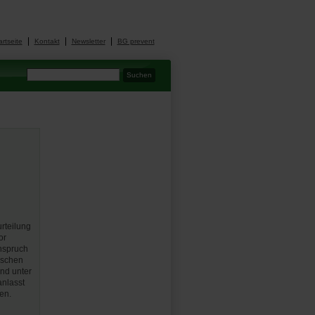
artseite
Kontakt
Newsletter
BG prevent
urteilung
or
Anspruch
ischen
nd unter
nlasst
en.