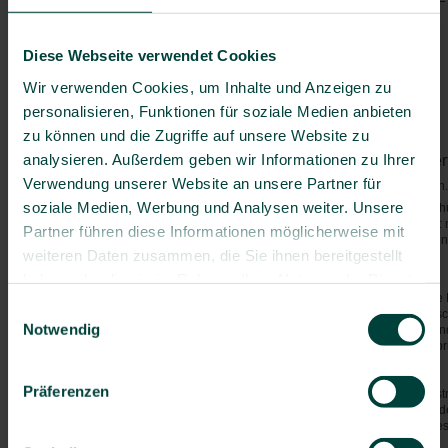
Polio
Bosnien-Herzegowina
Masern
Bulgarien
Diese Webseite verwendet Cookies
Hepatitis B
Deutschland
Grippe
Wir verwenden Cookies, um Inhalte und Anzeigen zu
Dänemark
Pneumokokken
(> 60 J.)
personalisieren, Funktionen für soziale Medien anbieten
Estland
zu können und die Zugriffe auf unsere Website zu
Finnland
analysieren. Außerdem geben wir Informationen zu Ihrer
Frankreich
Von Mücken/Insekten über
Verwendung unserer Website an unsere Partner für
Griechenland
Malaria
- Kein Risiko vorhanden
Großbritannien
soziale Medien, Werbung und Analysen weiter. Unsere
Generell gilt: Mücken-/Insektensc
nachts. Bei Malaria gilt zusätzli
Irland
Partner führen diese Informationen möglicherweise mit
Stand-by-Präparates nach Verordnu
Island
weiteren Daten zusammen, die Sie ihnen bereitgestellt
Allgemeine Hinweise:
Italien
haben oder die sie im Rahmen Ihrer Nutzung der Dienste
Kanarische Inseln
Denken Sie bei Ihrer Reise an die
gesammelt haben.
Einwilligungsauswahl
es zu Engpässen in der medizinis
Kroatien
Notwendig
Abschluss einer Reisekranken- un
Lettland
empfehlenswert. Ausführliche Info
Krankenversicherung - Ausland
.
Litauen
Luxemburg
Präferenzen
Bitte bedenken Sie, dass es ggf. s
Medikamenten geben kann. Wenden 
Malta
Konsulat des jeweiligen Ziellandes
Moldawien