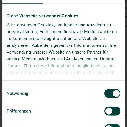
Vorgeschriebene Impfunge
Bosnien-Herzegowina
Bei der Einreise sind keine Impfu
Bulgarien
Diese Webseite verwendet Cookies
Die aktuellen Sicherheitshinweis
Deutschland
(z.B. bzgl. Covid-19, Polio etc.)
Wir verwenden Cookies, um Inhalte und Anzeigen zu
Dänemark
(
www.auswaertiges-amt.de
) und 
personalisieren, Funktionen für soziale Medien anbieten
Estland
Empfohlene Impfungen:
zu können und die Zugriffe auf unsere Website zu
Finnland
Tetanus
/
Diphtherie
/
Pertussis
analysieren. Außerdem geben wir Informationen zu Ihrer
Frankreich
Polio
Verwendung unserer Website an unsere Partner für
Griechenland
Masern
Großbritannien
soziale Medien, Werbung und Analysen weiter. Unsere
Hepatitis A
Irland
Partner führen diese Informationen möglicherweise mit
Hepatitis B
Island
weiteren Daten zusammen, die Sie ihnen bereitgestellt
Grippe
Italien
haben oder die sie im Rahmen Ihrer Nutzung der Dienste
Pneumokokken
(> 60 J.)
Kanarische Inseln
gesammelt haben.
Einwilligungsauswahl
Besondere Risiken:
Kroatien
Notwendig
Darminfektionen
Lettland
Tollwut
Litauen
Luxemburg
Präferenzen
Von Mücken/Insekten über
Malta
Moldawien
Borreliose
(saisonal)