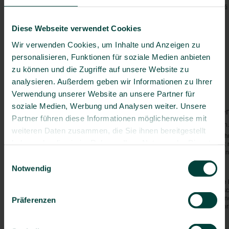
Tetanus
/
Diphtherie
/
Pertussis
Bosnien-Herzegowina
Polio
Bulgarien
Diese Webseite verwendet Cookies
Masern
Deutschland
Hepatitis B
Wir verwenden Cookies, um Inhalte und Anzeigen zu
Dänemark
Grippe
personalisieren, Funktionen für soziale Medien anbieten
Estland
Pneumokokken
(> 60 J.)
zu können und die Zugriffe auf unsere Website zu
Finnland
Besondere Risiken:
analysieren. Außerdem geben wir Informationen zu Ihrer
Frankreich
Darminfektionen
Verwendung unserer Website an unsere Partner für
Griechenland
Großbritannien
soziale Medien, Werbung und Analysen weiter. Unsere
Von Mücken/Insekten über
Irland
Partner führen diese Informationen möglicherweise mit
Malaria
- Kein Risiko vorhanden
Island
weiteren Daten zusammen, die Sie ihnen bereitgestellt
Generell gilt: Mücken-/Insektensc
Italien
haben oder die sie im Rahmen Ihrer Nutzung der Dienste
nachts. Bei Malaria gilt zusätzli
Kanarische Inseln
Stand-by-Präparates nach Verordnu
gesammelt haben.
Einwilligungsauswahl
Kroatien
Notwendig
Allgemeine Hinweise:
Lettland
Denken Sie bei Ihrer Reise an die
Litauen
es zu Engpässen in der medizinis
Abschluss einer Reisekranken- un
Luxemburg
Präferenzen
empfehlenswert. Ausführliche Info
Malta
Krankenversicherung - Ausland
.
Moldawien