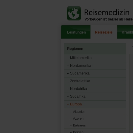
Leistungen
Reiseziele
Krankh
Regionen
Mittelamerika
Nordamerika
Südamerika
Zentralafrika
Nordafrika
Südafrika
Europa
Albanien
Azoren
Baleares
Belgien