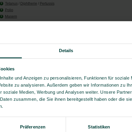
Tetanus
/
Diphtherie
/
Pertussis
Polio
Masern
Hepatitis A
Hepatitis B
Grippe
Pneumokken
(> 60 J.)
Details
Besondere Risiken:
Darminfektionen
Cookies
Von Mücken/Insekten übertragene Krankheiten:
nhalte und Anzeigen zu personalisieren, Funktionen für soziale
Dengue- Fieber
(Madeira)
Website zu analysieren. Außerdem geben wir Informationen zu I
Malaria
- Kein Risiko vorhanden.
r soziale Medien, Werbung und Analysen weiter. Unsere Partner
Generell gilt: Mücken-/Insektenschutzmittel sowie bedeckende Kleidung tagsüber 
 Daten zusammen, die Sie ihnen bereitgestellt haben oder die s
nachts. Bei Malaria gilt zusätzlich: medikamentöse Vorbeugung oder Mitnahme ei
Stand-by-Präparates nach Verordnung durch Ihren Arzt.
n.
Besondere Einreisebestimmungen:
Ggf. wird ein Gesundheitszeugnis für Langzeitaufenthalte verlangt. Informieren Sie
hierzu bei der Botschaft.
Präferenzen
Statistiken