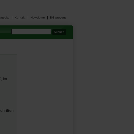
artseite
Kontakt
Newsletter
BG prevent
C, im
chriften