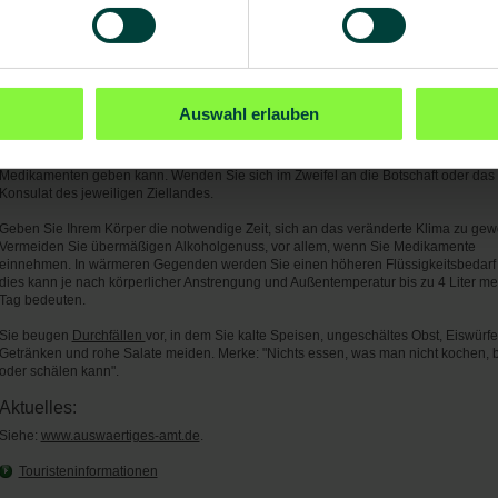
Allgemeine Hinweise:
Denken Sie bei Ihrer Reise an die Mitnahme einer gut ausgestatteten Reiseapothe
es zu Engpässen in der medizinischen Versorgung kommen kann. Außerdem ist de
Abschluss einer Reisekranken- und Reiserückholversicherung
empfehlenswert. Ausführliche Informationen bietet die
Deutsche Verbindungsstelle
Auswahl erlauben
Krankenversicherung - Ausland
.
Bitte bedenken Sie, dass es ggf. strenge Vorgaben bei der Einfuhr von (verordnete
Medikamenten geben kann. Wenden Sie sich im Zweifel an die Botschaft oder das
Konsulat des jeweiligen Ziellandes.
Geben Sie Ihrem Körper die notwendige Zeit, sich an das veränderte Klima zu ge
Vermeiden Sie übermäßigen Alkoholgenuss, vor allem, wenn Sie Medikamente
einnehmen. In wärmeren Gegenden werden Sie einen höheren Flüssigkeitsbedarf
dies kann je nach körperlicher Anstrengung und Außentemperatur bis zu 4 Liter me
Tag bedeuten.
Sie beugen
Durchfällen
vor, in dem Sie kalte Speisen, ungeschältes Obst, Eiswürfel
Getränken und rohe Salate meiden. Merke: "Nichts essen, was man nicht kochen, 
oder schälen kann".
Aktuelles:
Siehe:
www.auswaertiges-amt.de
.
Touristeninformationen