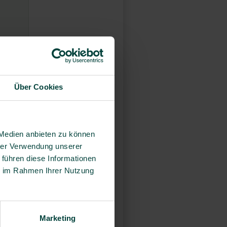
Über Cookies
 Medien anbieten zu können
hrer Verwendung unserer
 führen diese Informationen
und
ie im Rahmen Ihrer Nutzung
nes
 sich
Marketing