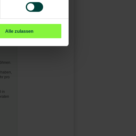
ke, da
r
Alle zulassen
n)
wöhnen.
 haben,
hr pro
 in
braten