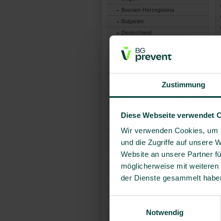
Bosnien-Herzegowina
Bulgarien
Deutschland
Dänemark
Estland
Finnland
Frankreich
Zustimmung
Griechenland
Großbritannien
Irland
Diese Webseite verwendet 
Island
Wir verwenden Cookies, um I
Italien
und die Zugriffe auf unsere 
Kanarische Inseln
Website an unsere Partner fü
Kroatien
möglicherweise mit weiteren
Lettland
der Dienste gesammelt habe
Litauen
Luxemburg
Einwilligungsauswahl
Malta
Notwendig
Moldawien