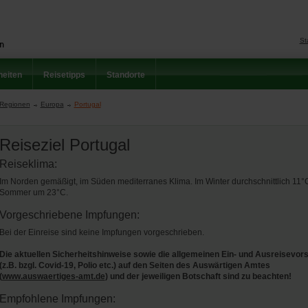
St
eiten
Reisetipps
Standorte
Regionen
Europa
Portugal
Reiseziel Portugal
Reiseklima:
Im Norden gemäßigt, im Süden mediterranes Klima. Im Winter durchschnittlich 11°
Sommer um 23°C.
Vorgeschriebene Impfungen:
Bei der Einreise sind keine Impfungen vorgeschrieben.
Die aktuellen Sicherheitshinweise sowie die allgemeinen Ein- und Ausreisevors
(z.B. bzgl. Covid-19, Polio etc.) auf den Seiten des Auswärtigen Amtes
(
www.auswaertiges-amt.de
) und der jeweiligen Botschaft sind zu beachten!
Empfohlene Impfungen: