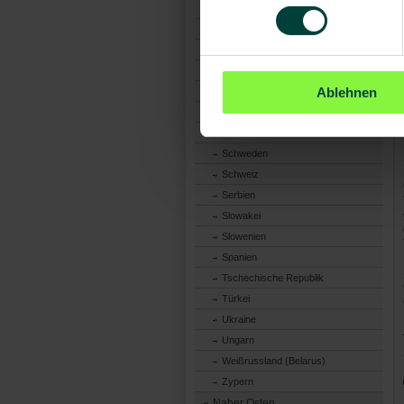
Niederlande
Norwegen
Österreich
Polen
Ablehnen
Portugal
Republik Nordmazedonien
Rumänien
Schweden
Schweiz
Serbien
Slowakei
Slowenien
Spanien
Tschechische Republik
Türkei
Ukraine
Ungarn
Weißrussland (Belarus)
Zypern
Naher Osten