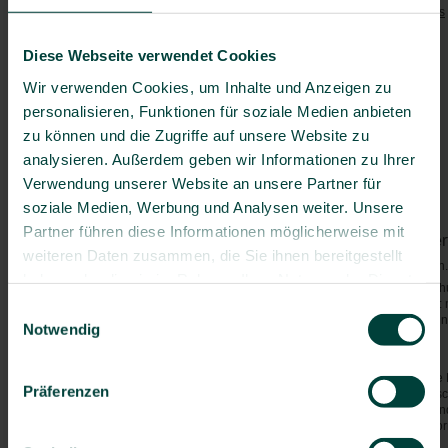
Tetanus
/
Diphtherie
/
Pertussis
Bosnien-Herzegowina
Polio
Bulgarien
Diese Webseite verwendet Cookies
Masern
Deutschland
Hepatitis A
Wir verwenden Cookies, um Inhalte und Anzeigen zu
Dänemark
Hepatitis B
personalisieren, Funktionen für soziale Medien anbieten
Estland
Grippe
zu können und die Zugriffe auf unsere Website zu
Finnland
Pneumokokken
(> 60 J.)
analysieren. Außerdem geben wir Informationen zu Ihrer
Frankreich
Besondere Risiken:
Verwendung unserer Website an unsere Partner für
Griechenland
Darminfektionen
Großbritannien
soziale Medien, Werbung und Analysen weiter. Unsere
Irland
Partner führen diese Informationen möglicherweise mit
Von Mücken/Insekten über
Island
weiteren Daten zusammen, die Sie ihnen bereitgestellt
Malaria
- Kein Risiko vorhanden
Italien
haben oder die sie im Rahmen Ihrer Nutzung der Dienste
Generell gilt: Mücken-/Insektensc
Kanarische Inseln
gesammelt haben.
nachts. Bei Malaria gilt zusätzli
Einwilligungsauswahl
Kroatien
Stand-by-Präparates nach Verordnu
Notwendig
Lettland
Allgemeine Hinweise:
Litauen
Denken Sie bei Ihrer Reise an die
Luxemburg
Präferenzen
es zu Engpässen in der medizinis
Abschluss einer Reisekranken- un
Malta
empfehlenswert. Ausführliche Info
Moldawien
Krankenversicherung - Ausland
.