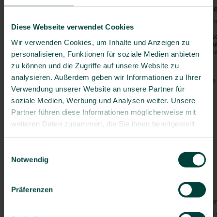
Vorgeschriebene Impfunge
Bosnien-Herzegowina
Bulgarien
Bei der Einreise sind keine Impfu
Diese Webseite verwendet Cookies
Deutschland
Die aktuellen Sicherheitshinweis
Wir verwenden Cookies, um Inhalte und Anzeigen zu
Dänemark
(z.B. bzgl. Covid-19, Polio etc.)
(
www.auswaertiges-amt.de
) und 
personalisieren, Funktionen für soziale Medien anbieten
Estland
zu können und die Zugriffe auf unsere Website zu
Finnland
Empfohlene Impfungen:
analysieren. Außerdem geben wir Informationen zu Ihrer
Frankreich
Tetanus
/
Diphtherie
/
Pertussis
Verwendung unserer Website an unsere Partner für
Griechenland
Polio
Großbritannien
soziale Medien, Werbung und Analysen weiter. Unsere
Masern
Irland
Partner führen diese Informationen möglicherweise mit
Hepatitis A
Island
weiteren Daten zusammen, die Sie ihnen bereitgestellt
Hepatitis B
Italien
Grippe
haben oder die sie im Rahmen Ihrer Nutzung der Dienste
Kanarische Inseln
Pneumokokken
(> 60 J.)
gesammelt haben.
Einwilligungsauswahl
Kroatien
Notwendig
Besondere Risiken:
Lettland
Darminfektionen
Litauen
Tollwut
Luxemburg
Präferenzen
Malta
Von Mücken/Insekten über
Moldawien
Malaria
- Kein relevantes Risiko