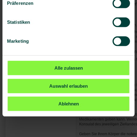
Präferenzen
Von Mücken/Insekten über
Chikungunya
Dengue-Fieber
Statistiken
Malaria
- Kein Risiko vorhande
Generell gilt: Mücken-/Insektensc
nachts. Bei Malaria gilt zusätzli
Marketing
Stand-by-Präparates nach Verordnu
Besondere Einreisebesti
Ggf. wird ein Gesundheitszeugnis f
hierzu bei der Botschaft.
Alle zulassen
Allgemeine Hinweise:
Denken Sie bei Ihrer Reise an die
Auswahl erlauben
es zu Engpässen in der medizinis
Abschluss einer Reisekranken- un
empfehlenswert. Ausführliche Info
Ablehnen
Krankenversicherung - Ausland
.
Bitte bedenken Sie, dass es ggf. s
Medikamenten geben kann. Wenden 
Konsulat des jeweiligen Ziellandes
Geben Sie Ihrem Körper die notwen