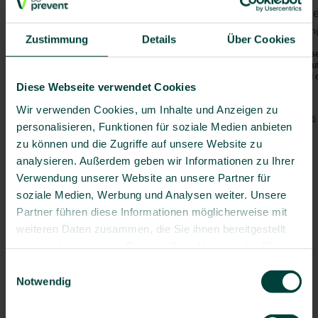
Vorgeschriebene Impfunge
Malawi
Mauritius
Bei der Einreise sind keine Impfu
Zustimmung
Details
Über Cookies
Mayotte
Die aktuellen Sicherheitshinweis
Mosambik
(z.B. bzgl. Covid-19, Polio etc.)
(
www.auswaertiges-amt.de
) und 
Namibia
Diese Webseite verwendet Cookies
Réunion
Empfohlene Impfungen:
Wir verwenden Cookies, um Inhalte und Anzeigen zu
Sambia
Tetanus
/
Diphtherie
/
Pertussis
personalisieren, Funktionen für soziale Medien anbieten
Seychellen
Polio
zu können und die Zugriffe auf unsere Website zu
Simbabwe
Masern
analysieren. Außerdem geben wir Informationen zu Ihrer
St. Helena
Hepatitis A
Südafrika
Verwendung unserer Website an unsere Partner für
Hepatitis B
Swasiland
soziale Medien, Werbung und Analysen weiter. Unsere
ggf. Typhus
Europa
Partner führen diese Informationen möglicherweise mit
Grippe
Naher Osten
Pneumokokken
(> 60 J.)
weiteren Daten zusammen, die Sie ihnen bereitgestellt
haben oder die sie im Rahmen Ihrer Nutzung der Dienste
Asien
Besondere Risiken:
gesammelt haben.
Südostasien
Einwilligungsauswahl
Darminfektionen
Notwendig
Australien & Ozeanien
ggf. Tollwut
HIV
Länder A-Z