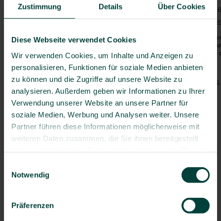
Kolumbien
Zustimmung
Details
Über Cookies
Vorgeschriebene Impfunge
Paraguay
Bei der Einreise ist eine
Gelbfieber
Peru
Die aktuellen Sicherheitshinweis
Suriname
Diese Webseite verwendet Cookies
(z.B. bzgl. Covid-19, Polio etc.)
Uruguay
(
www.auswaertiges-amt.de
) und 
Wir verwenden Cookies, um Inhalte und Anzeigen zu
Venezuela
personalisieren, Funktionen für soziale Medien anbieten
Empfohlene Impfungen:
Zentralafrika
zu können und die Zugriffe auf unsere Website zu
Tetanus
/
Diphtherie
/
Pertussis
Nordafrika
analysieren. Außerdem geben wir Informationen zu Ihrer
Polio
Südafrika
Verwendung unserer Website an unsere Partner für
Masern
Europa
soziale Medien, Werbung und Analysen weiter. Unsere
Hepatitis A
Naher Osten
Hepatitis B
Partner führen diese Informationen möglicherweise mit
Gelbfieber
Asien
weiteren Daten zusammen, die Sie ihnen bereitgestellt
ggf. Typhus
haben oder die sie im Rahmen Ihrer Nutzung der Dienste
Südostasien
Grippe
gesammelt haben.
Australien & Ozeanien
Einwilligungsauswahl
Pneumokokken
(> 60 J.)
Notwendig
Länder A-Z
Besondere Risiken:
Darminfektionen
Präferenzen
Tollwut