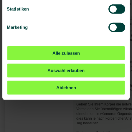
Von Mücken/Insekten über
Statistiken
Dengue-Fieber
Trypanosomiasis (Chagas-Krank
Malaria
- Mittleres bis hohes Ri
Marketing
Generell gilt: Mücken-/Insektensc
nachts. Bei Malaria gilt zusätzli
Stand-by-Präparates nach Verordnu
Allgemeine Hinweise:
Alle zulassen
Denken Sie bei Ihrer Reise an die
es zu Engpässen in der medizinis
Abschluss einer Reisekranken- un
Auswahl erlauben
empfehlenswert. Ausführliche Info
Krankenversicherung - Ausland
.
Bitte bedenken Sie, dass es ggf. s
Ablehnen
Medikamenten geben kann. Wenden 
Konsulat des jeweiligen Ziellandes
Geben Sie Ihrem Körper die notwen
Vermeiden Sie übermäßigen Alkoh
einnehmen. In wärmeren Gegenden
dies kann je nach körperlicher An
Tag bedeuten.