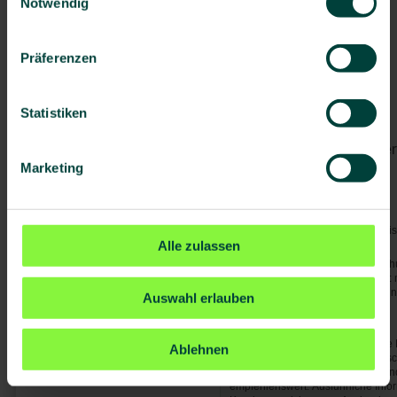
Notwendig
Pneumokokken
(> 60 J.)
Besondere Risiken:
Präferenzen
Darminfektionen
Tollwut
Vogelgrippe
Statistiken
Tuberkulose
Von Mücken/Insekten über
Marketing
Chikungunya
Dengue-Fieber
Zika-Virus
Malaria
- Geringes bis hohes Ris
Alle zulassen
malariafrei.
Generell gilt: Mücken-/Insektensc
nachts. Bei Malaria gilt zusätzli
Stand-by-Präparates nach Verordnu
Auswahl erlauben
Allgemeine Hinweise:
Denken Sie bei Ihrer Reise an die
Ablehnen
es zu Engpässen in der medizinis
Abschluss einer Reisekranken- un
empfehlenswert. Ausführliche Info