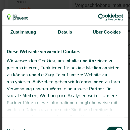
Brunei
Vorgeschriebene Impfunge
Indonesien
Bei Direkteinreise keine, bei Einre
Kambodscha
Südamerika) ist der Nachweis ein
Laos
Sie daran, insbesondere wenn Sie
Malaysia
Bei Ausreise ist für Personen, die
Zustimmung
Details
Über Cookies
Myanmar
vorgeschrieben.
Philippinen
Die Impfung muss zwischen 4 Woch
Singapur
Diese Webseite verwendet Cookies
Die aktuellen Sicherheitshinweis
Thailand
(z.B. bzgl. Covid-19, Polio etc.)
Wir verwenden Cookies, um Inhalte und Anzeigen zu
Timor-Leste
(
www.auswaertiges-amt.de
) und 
personalisieren, Funktionen für soziale Medien anbieten
Vietnam
Empfohlene Impfungen:
zu können und die Zugriffe auf unsere Website zu
Australien & Ozeanien
Tetanus
/
Diphtherie
/
Pertussis
analysieren. Außerdem geben wir Informationen zu Ihrer
Länder A-Z
Polio
Verwendung unserer Website an unsere Partner für
Masern
soziale Medien, Werbung und Analysen weiter. Unsere
Hepatitis A
Partner führen diese Informationen möglicherweise mit
Hepatitis B
weiteren Daten zusammen, die Sie ihnen bereitgestellt
ggf. Typhus
haben oder die sie im Rahmen Ihrer Nutzung der Dienste
ggf. Japanische Enzephalitis
gesammelt haben.
Einwilligungsauswahl
Grippe