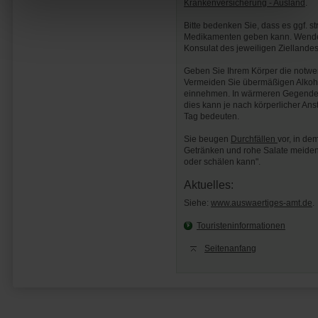
Krankenversicherung - Ausland
.
Bitte bedenken Sie, dass es ggf. s
Medikamenten geben kann. Wenden 
Konsulat des jeweiligen Ziellandes
Geben Sie Ihrem Körper die notwen
Vermeiden Sie übermäßigen Alkoh
einnehmen. In wärmeren Gegenden
dies kann je nach körperlicher An
Tag bedeuten.
Sie beugen
Durchfällen
vor, in de
Getränken und rohe Salate meiden.
oder schälen kann".
Aktuelles:
Siehe:
www.auswaertiges-amt.de
.
Touristeninformationen
Seitenanfang