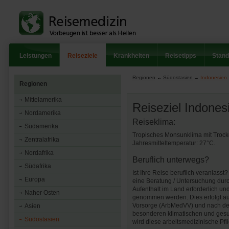
Leistungen
Reiseziele
Krankheiten
Reisetipps
Stand
Regionen
Südostasien
Indonesien
Regionen
Mittelamerika
Reiseziel Indones
Nordamerika
Reiseklima:
Südamerika
Tropisches Monsunklima mit Trock
Zentralafrika
Jahresmitteltemperatur: 27°C.
Nordafrika
Beruflich unterwegs?
Südafrika
Ist Ihre Reise beruflich veranlass
Europa
eine Beratung / Untersuchung durch
Aufenthalt im Land erforderlich u
Naher Osten
genommen werden. Dies erfolgt au
Vorsorge (ArbMedVV) und nach der
Asien
besonderen klimatischen und gesu
Südostasien
wird diese arbeitsmedizinische P