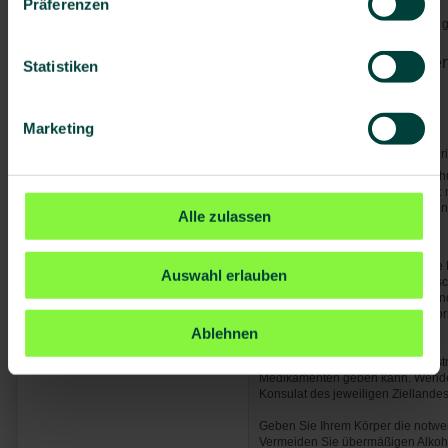
Tollwut
Präferenzen
Uganda
Gefahren durch Giftschlangen, 
Zentralafrikanische Republik
Nordafrika
Von Mücken/Insekten über
Statistiken
Südafrika
Dengue-Fieber
Leishmaniasis
Europa
Marketing
Schlafkrankheit
Naher Osten
Malaria
- Hohes Risiko ganzjähr
Asien
Generell gilt: Mücken-/Insektensc
Südostasien
nachts. Bei Malaria gilt zusätzli
Stand-by-Präparates nach Verordnu
Alle zulassen
Australien & Ozeanien
Allgemeine Hinweise:
Länder A-Z
Denken Sie bei Ihrer Reise an die
Auswahl erlauben
es zu Engpässen in der medizinis
Abschluss einer Reisekranken- un
empfehlenswert. Ausführliche Info
Krankenversicherung - Ausland
.
Ablehnen
Bitte bedenken Sie, dass es ggf. s
Medikamenten geben kann. Wenden 
Konsulat des jeweiligen Ziellandes
Geben Sie Ihrem Körper die notwen
Vermeiden Sie übermäßigen Alkoh