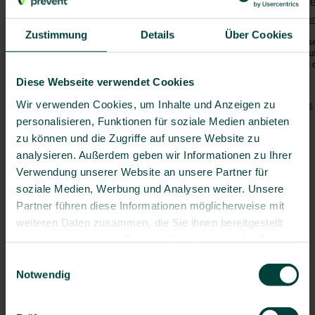
Vorgeschriebene Impfunge
Gabun
Bei der Einreise ist eine
Gelbfieber
Gambia
Zustimmung
Details
Über Cookies
Ghana
Die aktuellen Sicherheitshinweis
(z.B. bzgl. Covid-19, Polio etc.)
Guinea
(
www.auswaertiges-amt.de
) und 
Guinea-Bissau
Diese Webseite verwendet Cookies
Empfohlene Impfungen:
Kamerun
Wir verwenden Cookies, um Inhalte und Anzeigen zu
Kenia
Tetanus
/
Diphtherie
/
Pertussis
personalisieren, Funktionen für soziale Medien anbieten
Polio
Kongo (Republik)
Masern
zu können und die Zugriffe auf unsere Website zu
Liberia
Hepatitis A
analysieren. Außerdem geben wir Informationen zu Ihrer
Nigeria
Hepatitis B
Ruanda
Verwendung unserer Website an unsere Partner für
Typhus
São Tomé und Príncipe
soziale Medien, Werbung und Analysen weiter. Unsere
Gelbfieber
Senegal
Partner führen diese Informationen möglicherweise mit
Meningokokken
Sierra Leone
weiteren Daten zusammen, die Sie ihnen bereitgestellt
Grippe
Kongo (Demokratische
haben oder die sie im Rahmen Ihrer Nutzung der Dienste
Republik)
Pneumokokken
(> 60 J.)
gesammelt haben.
Einwilligungsauswahl
Somalia
Besondere Risiken:
Notwendig
Südsudan
Bilharziose
Tansania
Darminfektionen
Togo