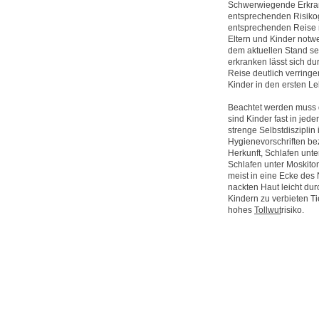
Schwerwiegende Erkrank
entsprechenden Risiko
entsprechenden Reise m
Eltern und Kinder notw
dem aktuellen Stand se
erkranken lässt sich d
Reise deutlich verringe
Kinder in den ersten L
Beachtet werden muss d
sind Kinder fast in jed
strenge Selbstdiszipli
Hygienevorschriften b
Herkunft, Schlafen unte
Schlafen unter Moskiton
meist in eine Ecke des
nackten Haut leicht du
Kindern zu verbieten Ti
hohes
Tollwut
risiko.