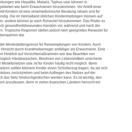
ungen wie Hepatitis, Malaria, Typhus usw. können in
gebieten wie beim Erwachsenen hinzukommen. Vor Antritt einer
it Kindern ist eine reisemedizinische Beratung ratsam und für
endig. Die im Heimatland üblichen Kinderimpfungen müssen auf
in, andere können je nach Reiseziel hinzukommen. Das Risiko zu
urch gesundheitsbewusstes Handeln vor, während und nach der
rn. Tropische Regionen stellen jedoch kein geeignetes Reiseziel für
ebensjahren dar.
ie Mindestaltersgrenze für Reiseimpfungen von Kindern. Auch
er Hinsicht durch Krankheitserreger anfälliger als Erwachsene. Eine
n im Hinblick auf Vorsichtsmaßnahmen wie das Beachten von
ezüglich Händewaschen, Berühren von Lebensmitteln unsicherer
r Moskitonetzen usw. ist für Kinder häufig nicht möglich. Beim
etzen sollten kleinere Kinder einen Schlafanzug tragen, da sie sich
 Netzes zurückziehen und beim Aufliegen des Netzes auf der
rch das Netz hindurchgestochen werden kann. Es ist wichtig, den
ere anzufassen, denn in vielen tropischen Ländern herrscht ein