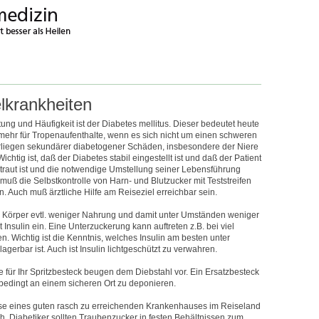
lkrankheiten
ng und Häufigkeit ist der Diabetes mellitus. Dieser bedeutet heute
 mehr für Tropenaufenthalte, wenn es sich nicht um einen schweren
orliegen sekundärer diabetogener Schäden, insbesondere der Niere
ichtig ist, daß der Diabetes stabil eingestellt ist und daß der Patient
rtraut ist und die notwendige Umstellung seiner Lebensführung
muß die Selbstkontrolle von Harn- und Blutzucker mit Teststreifen
. Auch muß ärztliche Hilfe am Reiseziel erreichbar sein.
r Körper evtl. weniger Nahrung und damit unter Umständen weniger
t Insulin ein. Eine Unterzuckerung kann auftreten z.B. bei viel
. Wichtig ist die Kenntnis, welches Insulin am besten unter
gerbar ist. Auch ist Insulin lichtgeschützt zu verwahren.
e für Ihr Spritzbesteck beugen dem Diebstahl vor. Ein Ersatzbesteck
nbedingt an einem sicheren Ort zu deponieren.
se eines guten rasch zu erreichenden Krankenhauses im Reiseland
ich. Diabetiker sollten Traubenzucker in festen Behältnissen zum