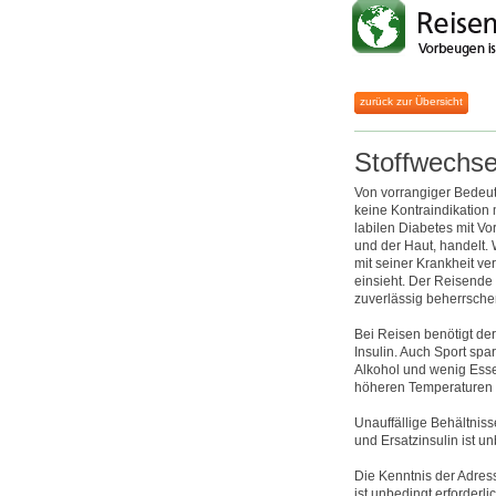
zurück zur Übersicht
Stoffwechse
Von vorrangiger Bedeutu
keine Kontraindikation
labilen Diabetes mit V
und der Haut, handelt. W
mit seiner Krankheit ve
einsieht. Der Reisende 
zuverlässig beherrschen
Bei Reisen benötigt de
Insulin. Auch Sport spar
Alkohol und wenig Essen
höheren Temperaturen la
Unauffällige Behältniss
und Ersatzinsulin ist u
Die Kenntnis der Adres
ist unbedingt erforderl