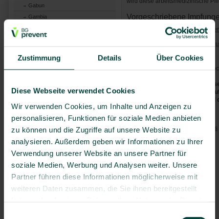
wird diese arbeitsmedizinische P
Gabun
Vorgeschriebene Impfunge
Gambia
Ghana
Bei der Einreise ist eine
Gelbfieber
Guinea
Bei Ausreise ist für Personen, die
Guinea-Bissau
vorgeschrieben.
Zustimmung
Details
Über Cookies
Kamerun
Die Impfung muss zwischen 4 Woch
Kenia
Die aktuellen Sicherheitshinweis
Kongo (Republik)
Diese Webseite verwendet Cookies
(z.B. bzgl. Covid-19, Polio etc.)
Liberia
(
www.auswaertiges-amt.de
) und 
Wir verwenden Cookies, um Inhalte und Anzeigen zu
Nigeria
Empfohlene Impfungen:
personalisieren, Funktionen für soziale Medien anbieten
Ruanda
Tetanus
/
Diphtherie
/
Pertussis
zu können und die Zugriffe auf unsere Website zu
São Tomé und Príncipe
Polio
analysieren. Außerdem geben wir Informationen zu Ihrer
Senegal
Masern
Sierra Leone
Verwendung unserer Website an unsere Partner für
Hepatitis A
Kongo (Demokratische
soziale Medien, Werbung und Analysen weiter. Unsere
Republik)
Hepatitis B
Partner führen diese Informationen möglicherweise mit
Somalia
Typhus
weiteren Daten zusammen, die Sie ihnen bereitgestellt
Südsudan
Meningokokken
haben oder die sie im Rahmen Ihrer Nutzung der Dienste
Tansania
Gelbfieber
gesammelt haben.
Einwilligungsauswahl
Togo
Grippe