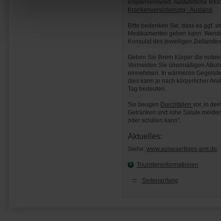
empfehlenswert. Ausführliche Info
Krankenversicherung - Ausland
.
Bitte bedenken Sie, dass es ggf. s
Medikamenten geben kann. Wenden 
Konsulat des jeweiligen Ziellandes
Geben Sie Ihrem Körper die notwen
Vermeiden Sie übermäßigen Alkoh
einnehmen. In wärmeren Gegenden
dies kann je nach körperlicher An
Tag bedeuten.
Sie beugen
Durchfällen
vor, in de
Getränken und rohe Salate meiden.
oder schälen kann".
Aktuelles:
Siehe:
www.auswaertiges-amt.de
.
Touristeninformationen
Seitenanfang