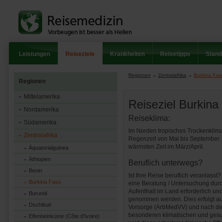
Leistungen
Reiseziele
Krankheiten
Reisetipps
Stand
Regionen
Zentralafrika
Burkina Fas
Regionen
Mittelamerika
Reiseziel Burkina
Nordamerika
Reiseklima:
Südamerika
Im Norden tropisches Trockenklima,
Zentralafrika
Regenzeit von Mai bis September. 
wärmsten Zeit im März/April.
Äquatorialguinea
Äthiopien
Beruflich unterwegs?
Benin
Ist Ihre Reise beruflich veranlass
Burkina Faso
eine Beratung / Untersuchung durch
Aufenthalt im Land erforderlich u
Burundi
genommen werden. Dies erfolgt au
Dschibuti
Vorsorge (ArbMedVV) und nach der
besonderen klimatischen und gesu
Elfenbeinküste (Côte d'Ivoire)